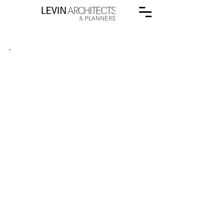
תעסוקה , מסחר ותעשיה