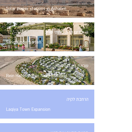
Solar power stations in Ashalim
גן ילדים תלת כיתתי שריג
Sarig Kindergarten
שכונת בין הנחלים
Bein HaNechalim Neighborhood
הרחבת לקיה
Laqiya Town Expansion