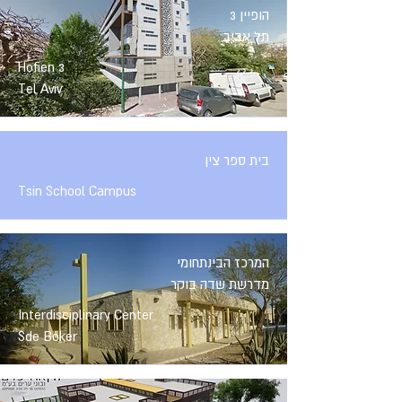
הופיין 3
תל אביב
Hofien 3
Tel Aviv
בית ספר צין
Tsin School Campus
המרכז הבינתחומי
מדרשת שדה בוקר
Interdisciplinary Center
Sde Boker