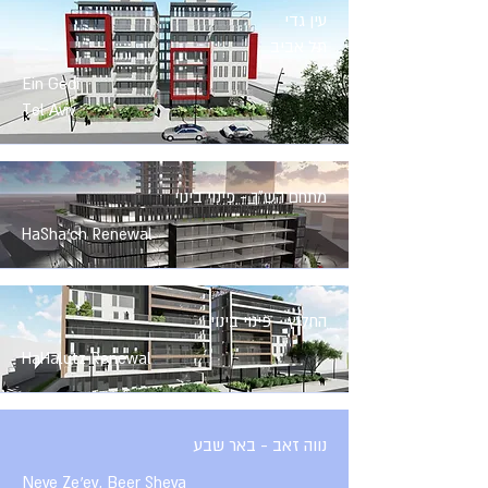
עין גדי
תל אביב
Ein Gedi
Tel Aviv
מתחם הש"ך - פינוי בינוי
HaSha'ch Renewal
החלוץ - פינוי בינוי
HaHalutz Renewal
נווה זאב - באר שבע
Neve Ze'ev, Beer Sheva