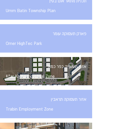
תכנית מתאר אום בטין
Umm Batin Township Plan
פארק תעסוקה עומר
Omer HighTec Park
אזור תעשייה כפר כמא
Kfar Kama Industrial Zone
אזור תעסוקה תראבין
Trabin Employment Zone