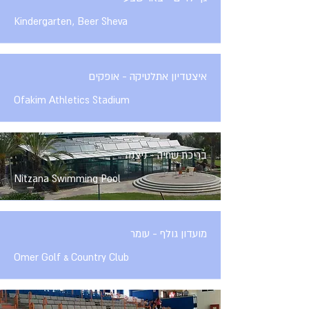
Kindergarten, Beer Sheva
איצטדיון אתלטיקה - אופקים
Ofakim Athletics Stadium
בריכת שחיה - ניצנה
Nitzana Swimming Pool
מועדון גולף - עומר
Omer Golf & Country Club