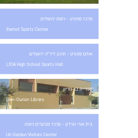
מרכז ספורט - רמות ירושלים
Ramot Sports Center
אולם ספורט - תיכון ליד"ה ירושלים
LIDA High School Sports Hall
ספריית בן-גוריון
Ben-Gurion Library
בית אורי גורדון - מרכז מבקרים ניצנה
Uri Gordon Visitors Center