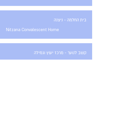
בית החלמה - ניצנה
Nitzana Convalescent Home
קשב לנוער - מרכז יעוץ וגמילה
Kashev Youth Center
מבנה רווחה - אום בטין
Umm Batin Welfare Building
מרכז קהילתי
באר שבע