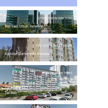
התחדשות עירונית בת ים
Bat Yam Urban Renewal
מעונות קלישר - פינוי בינוי
Kalisher Dormitories Renewal
דניאל מוריץ תל אביב
התחדשות עירונית
Daniel Moritz
Tel Aviv