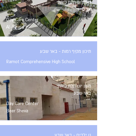
מעון יום תלת כיתתי
אל סייד
Day Care Center
Al-Sayed
תיכון מקיף רמות - באר שבע
Ramot Comprehensive High School
מעון יום תלת כיתתי
באר שבע
Day Care Center
Beer Sheva
גן ילדים - באר שבע