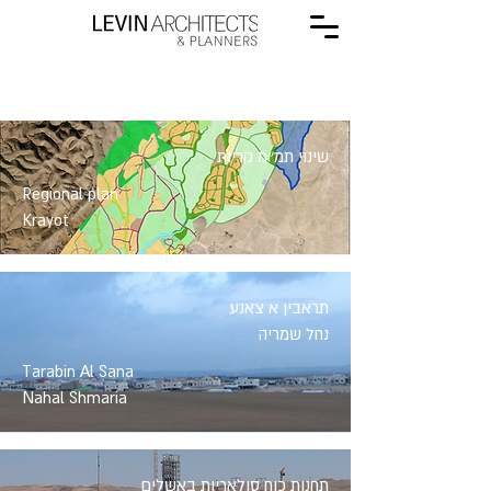
שינוי תמ״מ קריות
Regional plan
Krayot
תראבין א צאנע
נחל שמריה
Tarabin Al Sana
Nahal Shmaria
תחנות כוח סולאריות באשלים