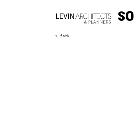
S
< Back