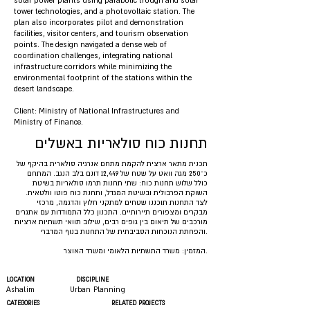
solar power plants using parabolic trough and solar
tower technologies, and a photovoltaic station. The
plan also incorporates pilot and demonstration
facilities, visitor centers, and tourism observation
points. The design navigated a dense web of
coordination challenges, integrating national
infrastructure corridors while minimizing the
environmental footprint of the stations within the
desert landscape.
Client: Ministry of National Infrastructures and
Ministry of Finance.
תחנות כוח סולאריות באשלים
תכנית מתאר ארצית להקמת מתחם אנרגיה סולארית בהיקף של
כ־250 מגה וואט על שטח של 12,449 דונם בלב הנגב. המתחם
כולל שלוש תחנות כוח: שתי תחנות תרמו סולאריות בשיטת
השוקת הפרבולית ובשיטת המגדל, ותחנת כוח פוטו וולטאית.
לצד התחנות תוכננו שטחים למתקני חלוץ והדגמה, מרכזי
מבקרים ומצפורים תיירותיים. התכנון כלל התמודדות עם אתגרים
מורכבים של תיאום בין גופים רבים, שילוב תוואי תשתיות ארציות
והפחתת הנוכחות הסביבתית של התחנות בנוף המדברי.
המזמין: משרד התשתיות הלאומי ומשרד האוצר.
LOCATION
DISCIPLINE
Ashalim
Urban Planning
CATEGORIES
RELATED PROJECTS