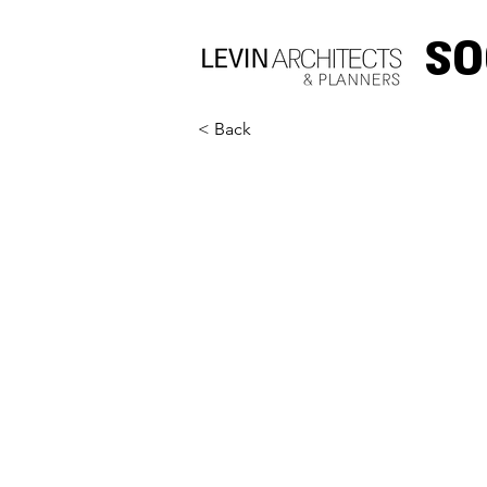
S
< Back