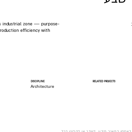
's industrial zone — purpose-
roduction efficiency with
DISCIPLINE
RELATED PROJECTS
Architecture
לאחסן במאגר מידע, לשדר או לקלוט בכל