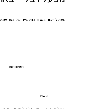
מפעל ייצור באזור התעשייה של באר שבע.
FURTHER INFO
Next
אין לשכפל, להעתיק, לצלם, להקליט, לתרגם, 