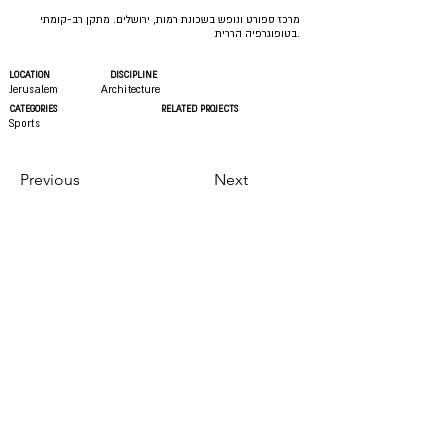
מרכז ספורט ונופש בשכונת רמות, ירושלים. מתקן רב-קומתי
בטופוגרפיה הררית.
LOCATION
DISCIPLINE
Jerusalem
Architecture
CATEGORIES
RELATED PROJECTS
Sports
Previous
Next
אין לשכפל, להעתיק, לצלם, להקליט, לתרגם,
לאחסן במאגר מידע, לשדר או לקלוט בכל דרך
או בכל אמצעי אלקטרוני, אופטי, מכני או
אחר, כל חלק שהוא מהחומרים המופיעים
באתר זה. כמו כן, אין לעשות שימוש מסחרי
כלשהו בתכני האתר, כהגדרתם לעיל, בכולם
או בחלקים מהם, אלא אך ורק לאחר קבלת
רשות מפורשת בכתב מ״לוין אדריכלים״