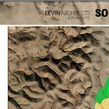
S
< Back