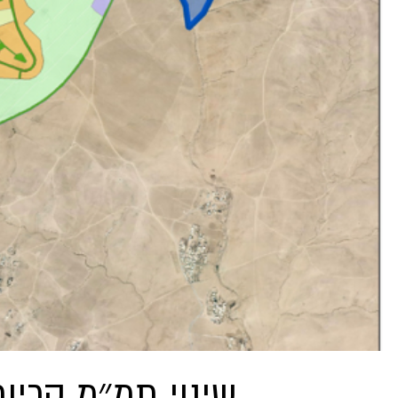
שינוי תמ״מ קריו