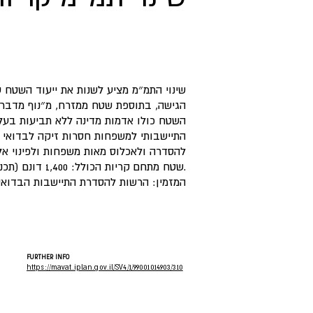
שינוי התמ״מ מציע לשנות את ייעוד השטח 
הגישה, בתוספת שטח ממזרח, מ״נוף מדבר.
השטח כולו אדמות מדינה ללא תביעות בעלו
התיישבותי למשפחות חסרות זיקה לבדואי א
להסדרה ולאכלוס מאות משפחות ולפינוי א.
שטח מתחם קריות הכולל: 1,400 דונם (תכנית מס׳ 624-0657908).
המזמין: הרשות להסדרת התיישבות הבדואי
FURTHER INFO
https://mavat.iplan.gov.il/SV4/1/99001014903/310